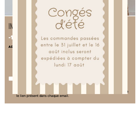
inscription à notre newsletter
-10%
sur votre première commande.
ADRESSE E-MAIL
S'INSCRIRE
J'accepte de recevoir la newsletter de la Manufacture des Bébés
Français, avec un suivi d'ouverture par pixel pour personnaliser son
contenu. Nous nous engageons à ne jamais communiquer votre adresse
mail à des tiers. Vous pouvez retirer ce consentement à tout moment via
le lien présent dans chaque email.