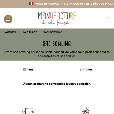
MADE IN FRANCE
LIVRAISON OFFERTE DÈS 50€ D’ACHA
ACCUEIL
LA BALADE
SAC BOWLING
sac bowling
Notre sac bowling personnalisable pour suivre votre tout-petit dans toutes
ses activités et ses sorties.
Trier
Filtrer
Aucun produit ne correspond à votre sélection.