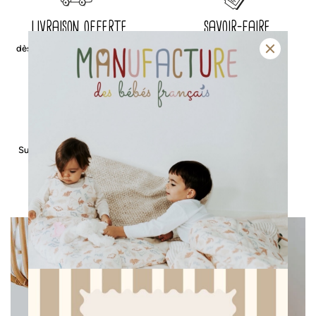
livraison offerte
savoir-faire
dès 50€ d’achat en point relais
& fabrication française
retours gratuits
paiement sécurisé
Sur l’ensemble de nos articles
Carte bancaire, Paypal,
Paiement en 2x, 3x ou 4x