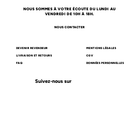
NOUS SOMMES À VOTRE ÉCOUTE DU LUNDI AU
VENDREDI DE 10H À 18H.
NOUS CONTACTER
DEVENIR REVENDEUR
MENTIONS LÉGALES
LIVRAISON ET RETOURS
CGV
FAQ
DONNÉES PERSONNELLES
Suivez-nous sur
Carte cadeau
Compte client
Site web réalisé par
COQPIT agence de Communication