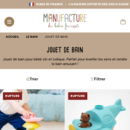
MADE IN FRANCE
LIVRAISON OFFERTE DÈS 50€ D’ACHAT
ACCUEIL
LE BAIN
JOUET DE BAIN
jouet de bain
Jouet de bain pour bébé sûr et ludique. Parfait pour éveiller les sens et rendre
le bain amusant !
Trier
Filtrer
RUPTURE
RUPTURE