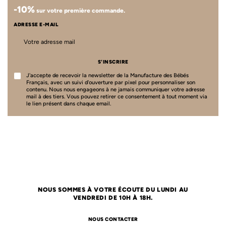
-10%
sur votre première commande.
ADRESSE E-MAIL
S'INSCRIRE
J'accepte de recevoir la newsletter de la Manufacture des Bébés
Français, avec un suivi d'ouverture par pixel pour personnaliser son
contenu. Nous nous engageons à ne jamais communiquer votre adresse
mail à des tiers. Vous pouvez retirer ce consentement à tout moment via
le lien présent dans chaque email.
NOUS SOMMES À VOTRE ÉCOUTE DU LUNDI AU
VENDREDI DE 10H À 18H.
NOUS CONTACTER