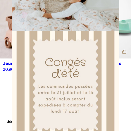
Jouet camion benne peach
Jouet 6 barques gigognes
turquoise et jaune
20,90
€
22,90
€
livraison offerte
savoir-faire
dès 50€ d’achat en point relais
& fabrication française