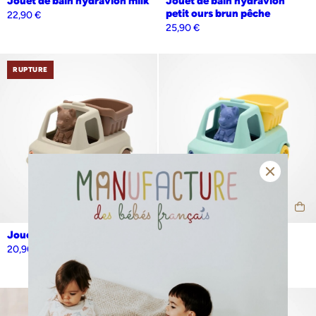
Jouet de bain hydravion milk
Jouet de bain hydravion
petit ours brun pêche
22,90
€
25,90
€
RUPTURE
Jouet camion benne milk
Jouet camion benne
turquoise
20,90
€
20,90
€