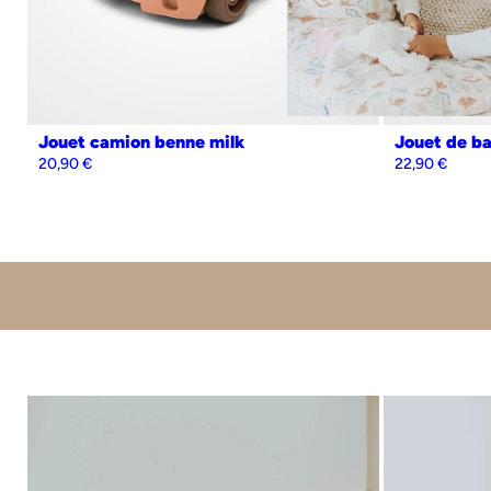
Jouet camion benne milk
Jouet de ba
20,90
€
22,90
€