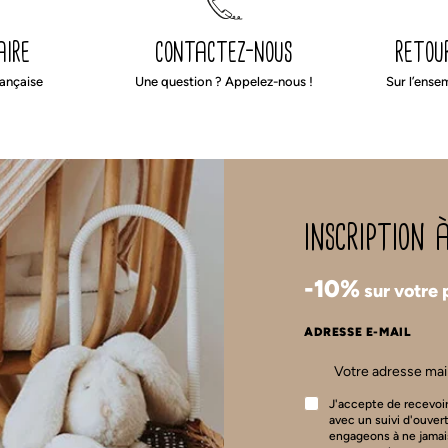
aire
contactez-nous
retou
rançaise
Une question ? Appelez-nous !
Sur l’ense
inscription
-10%
sur votre
ADRESSE E-MAIL
J'accepte de recevoir
avec un suivi d'ouver
engageons à ne jamai