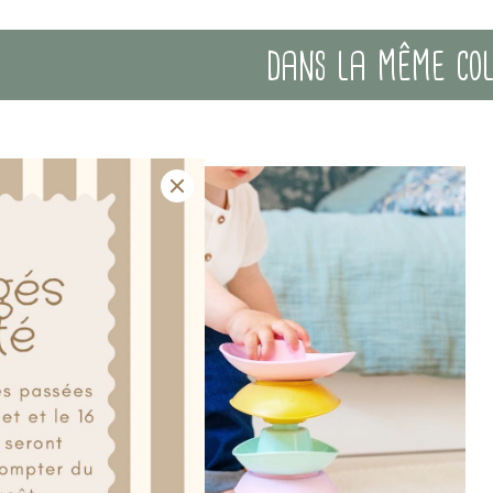
dans la même collection
100% plastique recyclé PEHD
RUPTURE
 lavables à l'eau et au lave-vaisselle (-40°) et sèchent sans
résidus de moisissure.