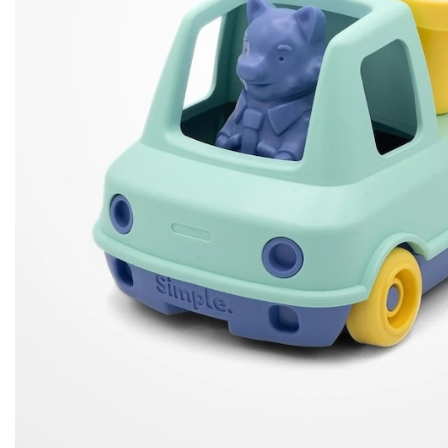
Couffin
Gigoteuse
Gigoteuse 
Couverture bébé
Housse de 
Sac de co
Poncho de pluie
Tour de lit
Déco et 
PRIX DOUX ♡
Chaussette
Coussin nu
Panier à la
Plaid famill
Range dou
Rideau
Tapis de je
Tapis de mo