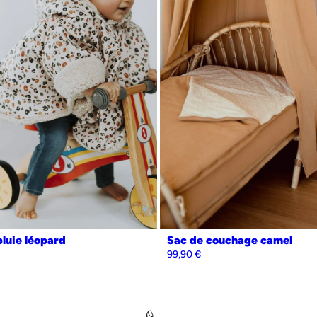
les normes de sécurité en vigueur :
ateurs endocriniens, sans phtalates, sans
luie léopard
Sac de couchage camel
99,90
€