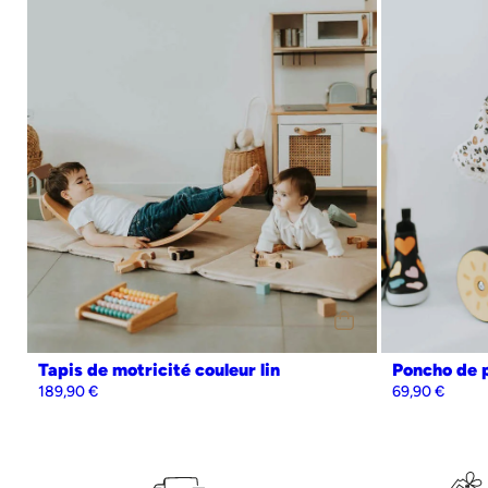
conformité normes ce
Contrôlé par un laboratoire indépendant, les jouets respectent 
EN71 et CE.
Chaque lot est analysé afin de garantir des jouets sans perturb
PVC, ni autres substances controversées.
Tapis de motricité couleur lin
Poncho de p
189,90
€
69,90
€