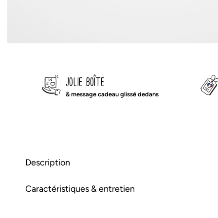
jolie boîte
& message cadeau glissé dedans
Description
Caractéristiques & entretien
🚚 camion à benne et figurine –