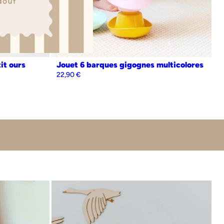
able
it ours
Jouet 6 barques gigognes multicolores
22,90
€
 recyclé (PEHD)
entièrement recyclable
et
 savonneuse ou lave-vaisselle
ant/ arrière et sa figurine. Carrosserie amovible