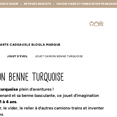
URS GRATUITS
SAVOIR-FAIRE ET FABRICATION FRANÇAISE
ARTE CADEAUX
LE BLOG
LA MARQUE
JOUET D'ÉVEIL
JOUET CAMION BENNE TURQUOISE
les sacs
p
on benne turquoise
Sac à dos crèche
Plaid famille
Sac à langer
Poncho de bain
Sac banane
Poncho de pluie
Protège carnet de santé
la balade
turquoise
plein d’aventures !
Protège livret de famille
renard et sa benne basculante, ce jouet d’imagination
eul
r
Cache cou
1 à 4 ans
.
à langer
Couverture
, le vider, le relier à d’autres camions-trains et inventer
Lange & Maxi-lange
Range doudou
es.
Nid d'ange
Rideau