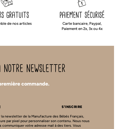
rs gratuits
paiement sécurisé
mble de nos articles
Carte bancaire, Paypal,
Paiement en 2x, 3x ou 4x
 à notre newsletter
 première commande.
S'INSCRIRE
 la newsletter de la Manufacture des Bébés Français,
ture par pixel pour personnaliser son contenu. Nous nous
s communiquer votre adresse mail à des tiers. Vous