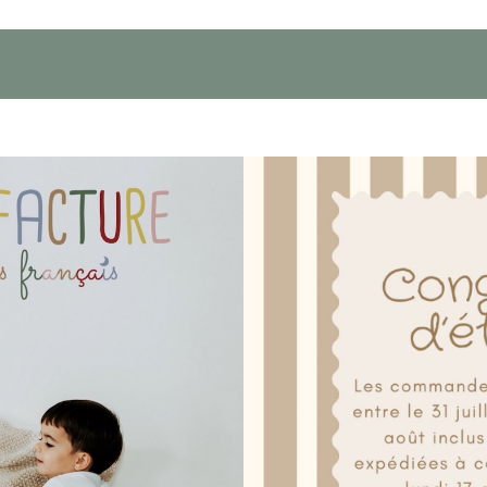
viendra vite le compagnon préféré des
imule la curiosité et la motricité.
s’accroche facilement aux autres
RUPTURE
ni colle, ni vis, ni
l ne contient
dans leurs aventures tout en respectant
ent démontables et ne contenant aucunes petites pièces, nos jouets sont