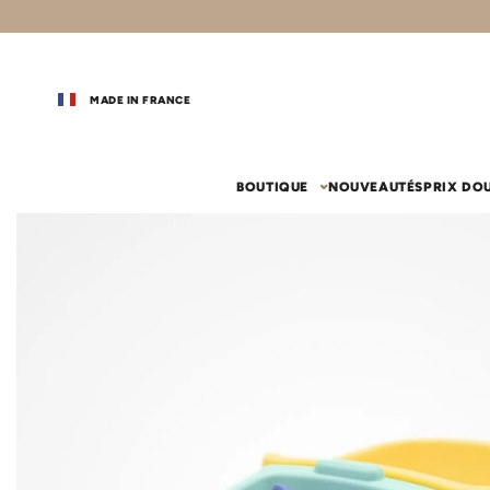
MADE IN FRANCE
BOUTIQUE
NOUVEAUTÉS
PRIX DO
vos coups de coeur
chambr
Gigoteuse
Couffin 
Couffin
Gigoteuse été
Drap-houss
Habillage c
Gigoteuse 24-36 mois (110 cm)
Nid d'ange
Le lit
Sac de couchage
Ciel de lit
Tapis de motricité
Ciel de lit
Drap-hous