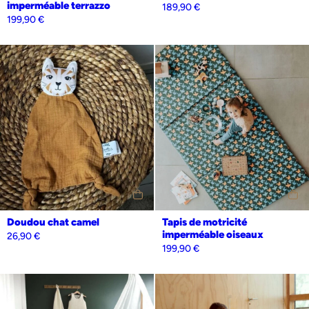
imperméable terrazzo
189,90
€
199,90
€
Personnalisation
Oui
Non
Doudou chat camel
Tapis de motricité
imperméable oiseaux
26,90
€
199,90
€