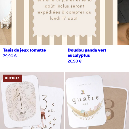
Personnalisation
Oui
Non
Tapis de jeux tomette
Doudou panda vert
eucalyptus
79,90
€
26,90
€
RUPTURE