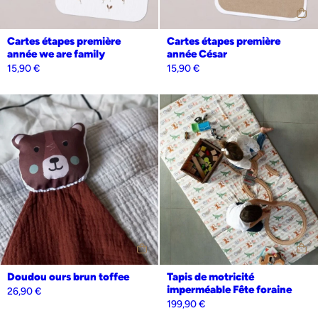
Cartes étapes première
Cartes étapes première
année we are family
année César
15,90
€
15,90
€
Personnalisation
Oui
Non
Doudou ours brun toffee
Tapis de motricité
imperméable Fête foraine
26,90
€
199,90
€