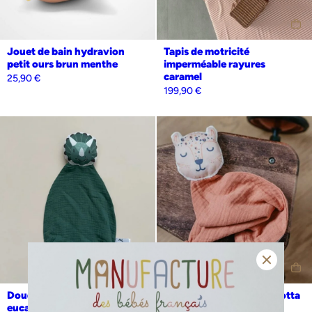
Jouet de bain hydravion
Tapis de motricité
petit ours brun menthe
imperméable rayures
caramel
25,90
€
199,90
€
Personnalisation
Oui
Non
Personnalisation
Oui
Non
Doudou dinosaure vert
Doudou panthère terracotta
eucalyptus
26,90
€