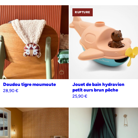
RUPTURE
Doudou tigre moumoute
Jouet de bain hydravion
petit ours brun pêche
28,90
€
25,90
€