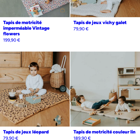
Tapis de motricité
Tapis de jeux vichy galet
imperméable Vintage
79,90
€
flowers
199,90
€
Personnalisation
Oui
Non
Tapis de jeux léopard
Tapis de motricité couleur lin
79,90
€
189,90
€