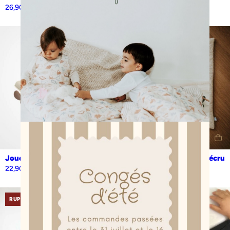
26,90
€
Jouet de bain hydravion milk
Tapis de jeux moumoute écru
22,90
€
85,90
€
RUPTURE