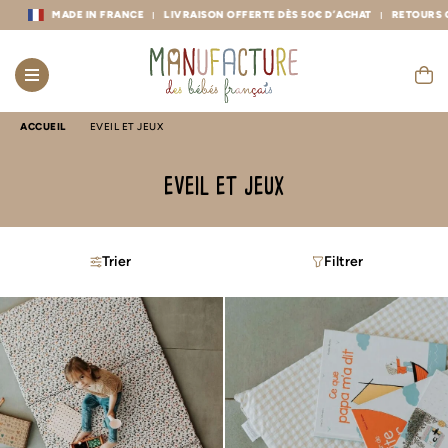
E IN FRANCE
LIVRAISON OFFERTE DÈS 50€ D’ACHAT
RETOURS GRATUITS
S
ACCUEIL
EVEIL ET JEUX
eveil et jeux
Trier
Filtrer