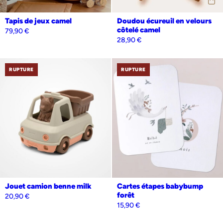
Tapis de jeux camel
Doudou écureuil en velours
côtelé camel
79,90
€
28,90
€
RUPTURE
RUPTURE
Jouet camion benne milk
Cartes étapes babybump
forêt
20,90
€
15,90
€