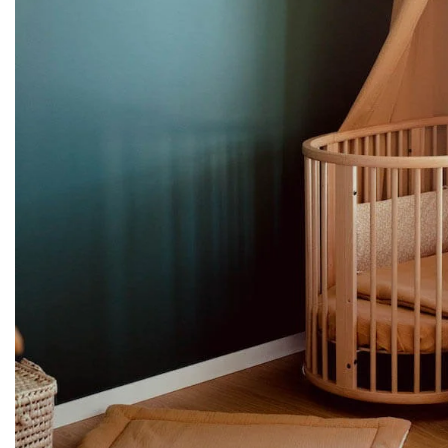
Couffin
Gigoteuse
Gigoteuse 
Couverture bébé
Housse de 
Sac de co
Poncho de pluie
Tour de lit
Déco et 
PRIX DOUX ♡
Chaussette
Coussin nu
Panier à la
Plaid famill
Range dou
Rideau
Tapis de je
Tapis de mo