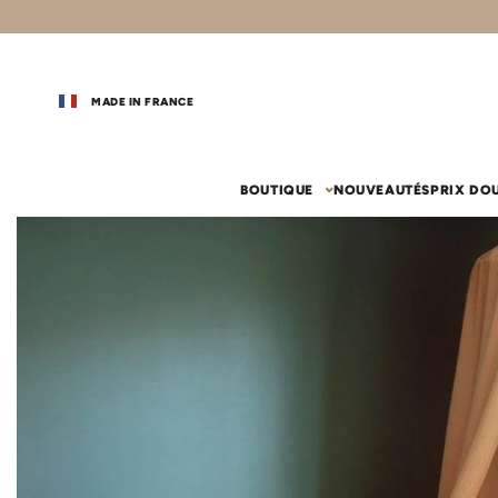
MADE IN FRANCE
BOUTIQUE
NOUVEAUTÉS
PRIX DO
vos coups de coeur
chambr
Gigoteuse
Couffin 
Couffin
Gigoteuse été
Drap-houss
Habillage c
Gigoteuse 24-36 mois (110 cm)
Nid d'ange
Le lit
Sac de couchage
Ciel de lit
Tapis de motricité
Ciel de lit
Drap-hous