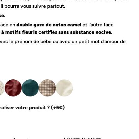
Poncho de pluie
, il pourra vous suivre partout.
s
Sac à dos crèche
Sac à langer
ce.
Sac banane
Sac à dos crèche
face en
double gaze de coton camel
et l’autre face
Tapis à langer nomade
Sac à langer
Trousse de toilette
à motifs fleuris
certifiés
sans substance nocive
.
Sac banane
Sac de couchage
e
le coin des parents
vec le prénom de bébé ou avec un petit mot d’amour de
t
Linge de lit adulte
Lingettes lavables
Tapis à langer nomade
Plaid famille
Tapis de jeux
Rideau
Tapis de motricité
Sac à langer
Tour de lit
Trousse de toilette
Trousse de toilette
aliser votre produit ?
(+6€)
quantité