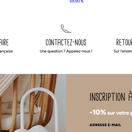
59,90
€
aire
contactez-nous
retou
rançaise
Une question ? Appelez-nous !
Sur l’ense
inscription
-10%
sur votre
ADRESSE E-MAIL