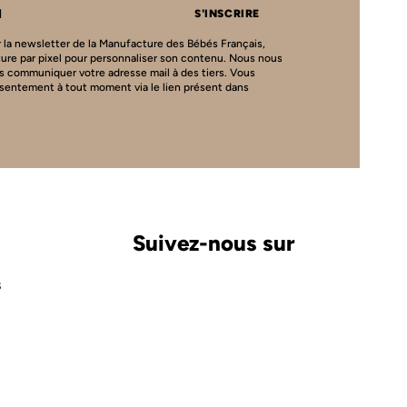
S'INSCRIRE
 la newsletter de la Manufacture des Bébés Français,
ture par pixel pour personnaliser son contenu. Nous nous
s communiquer votre adresse mail à des tiers. Vous
nsentement à tout moment via le lien présent dans
Suivez-nous sur
S
Carte cadeau