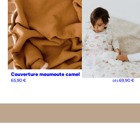
0-6 mois
Personnalisation
Oui
Non
Pers
Couverture moumoute camel
Gigoteuse 
65,90
€
69,90
€
DÈS