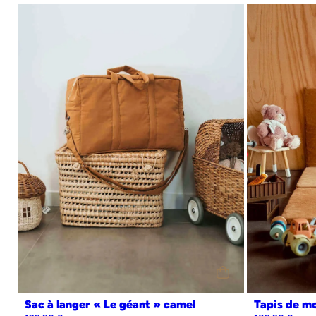
Sac à langer « Le géant » camel
Tapis de mo