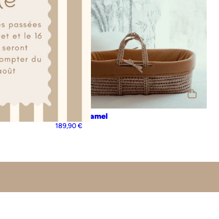
est made in france et
de petit édredon pour le lit de votre enfant.
parfaitement
matières garanties sans substance nocive ou
r de
Couffin camel
 la peau sensible des nouveau-nés et sera respectueux de sa
189,90
€
personnalisé avec le prénom de bébé
 de jeux peut être
otre choix
.
te et apporte un soin particulier à vos colis : vos produits
dans une jolie boîte qui peut également servir de boîte cadeau
avec amour.