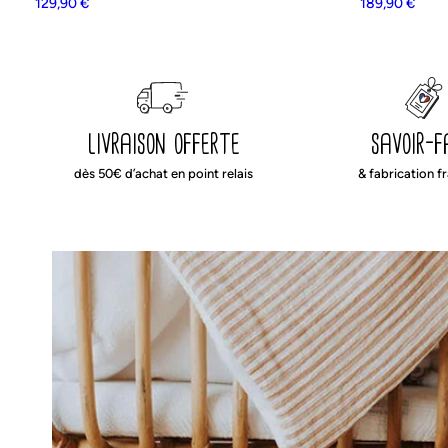
129,90
€
189,90
€
livraison offerte
savoir-f
dès 50€ d’achat en point relais
& fabrication f