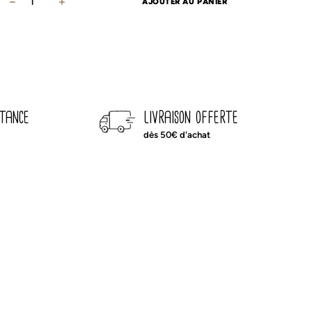
AJOUTER AU PANIER
de
Tapis
de
jeux
camel
stance
livraison offerte
dès 50€ d'achat