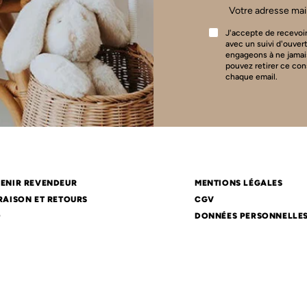
J'accepte de recevoir
avec un suivi d'ouver
engageons à ne jamai
pouvez retirer ce co
chaque email.
ENIR REVENDEUR
MENTIONS LÉGALES
RAISON ET RETOURS
CGV
Q
DONNÉES PERSONNELLE