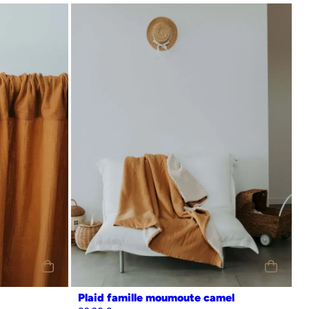
Personnalisation
Oui
Non
Plaid famille moumoute camel