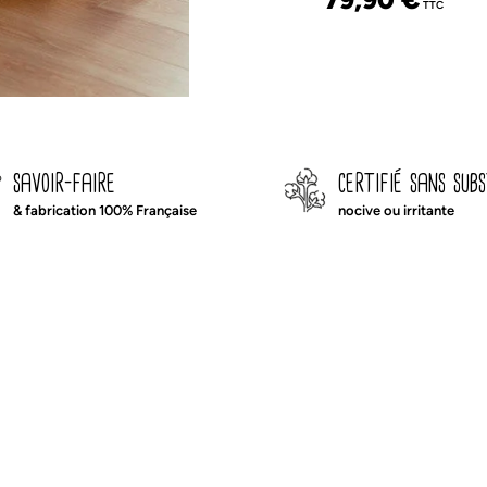
TTC
savoir-faire
certifié sans sub
& fabrication 100% Française
nocive ou irritante
otalement réversible