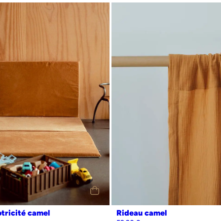
Liberté, égalité, fabriqué français.
tricité camel
Rideau camel