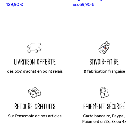
Cadeau de naissance idéal,
ce tapis de jeux peut être
129,90
€
69,90
€
DÈS
personnalisé avec le prénom de bébé ou avec un petit mot
d’amour de votre choix
.
L’équipe de la manufacture vous chouchoute et apporte un soin
particulier à vos colis : vos produits seront emballés avec le plus grand
soin dans une jolie boîte qui peut également servir de boîte cadeau
pour être sûr de faire plaisir.
Produit imaginé et fabriqué en France avec amour.
Liberté, égalité, fabriqué français.
livraison offerte
savoir-faire
dès 50€ d’achat en point relais
& fabrication française
retours gratuits
paiement sécurisé
Sur l’ensemble de nos articles
Carte bancaire, Paypal,
Paiement en 2x, 3x ou 4x