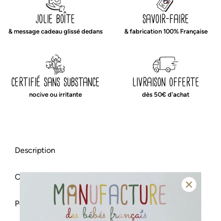
moumoute
jolie boîte
savoir-faire
écru
& message cadeau glissé dedans
& fabrication 100% Française
certifié sans substance
livraison offerte
nocive ou irritante
dès 50€ d'achat
Description
Caractéristiques & entretien
tapis de jeux en ouate épaisse totalement réversible
pour changer de déco en un instant !
Personnalisation
fiche technique
tapis de jeux bébé
indispensable au développement
Le
est un
de votre tout-petit. Dès que bébé sera plus éveillé, il va aimer se