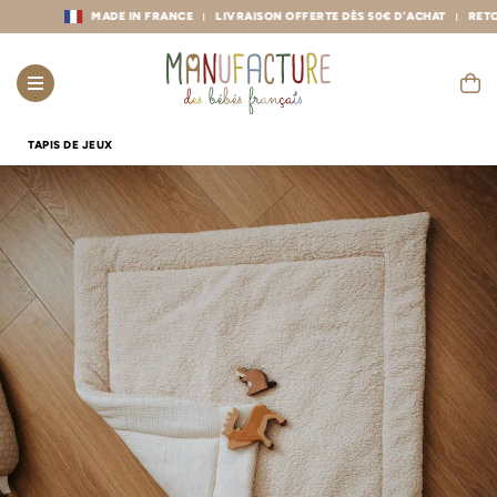
MADE IN FRANCE
LIVRAISON OFFERTE DÈS 50€ D’ACHAT
RETOURS G
TAPIS DE JEUX