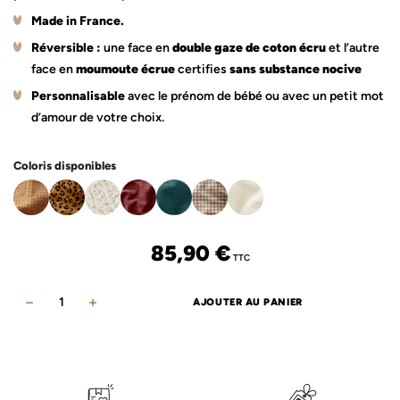
Made in France.
Réversible :
une face en
double gaze de coton écru
et l’autre
face en
moumoute écrue
certifies
sans substance nocive
Personnalisable
avec le prénom de bébé ou avec un petit mot
d’amour de votre choix.
Coloris disponibles
85,90
€
TTC
AJOUTER AU PANIER
quantité
de
Tapis
de
jeux