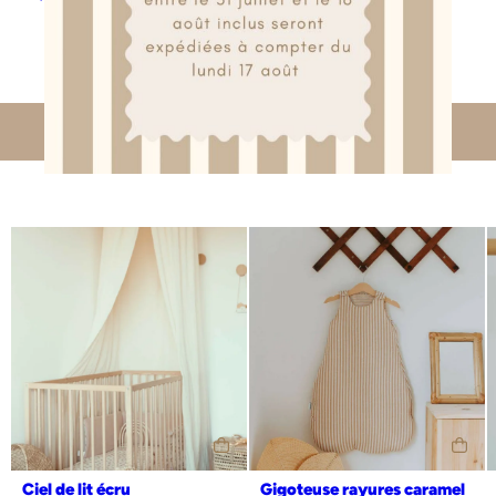
découvrez aussi
0-6 mois (70cm)
notre tapis de jeux est made in france et
6-24 mois (90cm)
personnalisable
24-36 mois (110cm)
de petit
Notre tapis de jeux servira également parfaitement
Personnalisation
Oui
Non
édredon pour le lit de votre enfant.
Made in France
matières garanties
, confectionné à partir de
sans substance nocive ou irritante
, il conviendra parfaitement à
la peau sensible des nouveau-nés et sera respectueux de sa santé et
de notre environnement
Ciel de lit écru
Gigoteuse rayures caramel