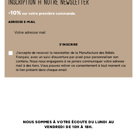
inscription à notre newsletter
-10%
sur votre première commande.
ADRESSE E-MAIL
S'INSCRIRE
J'accepte de recevoir la newsletter de la Manufacture des Bébés
Français, avec un suivi d'ouverture par pixel pour personnaliser son
contenu. Nous nous engageons à ne jamais communiquer votre adresse
mail à des tiers. Vous pouvez retirer ce consentement à tout moment via
le lien présent dans chaque email.
NOUS SOMMES À VOTRE ÉCOUTE DU LUNDI AU
VENDREDI DE 10H À 18H.