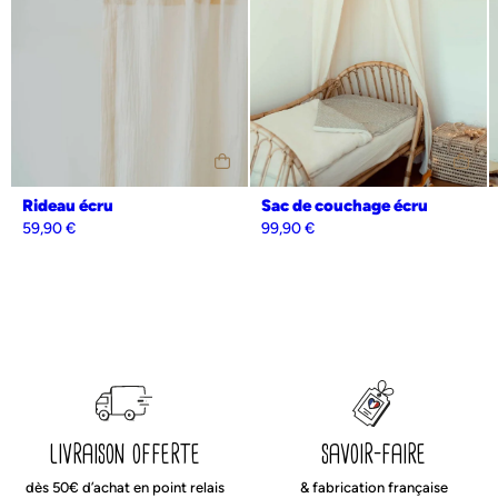
personnalisable
de petit
Notre tapis de jeux servira également parfaitement
édredon pour le lit de votre enfant.
Made in France
matières garanties
, confectionné à partir de
Personnalisation
Oui
Non
sans substance nocive ou irritante
, il conviendra parfaitement à
la peau sensible des nouveau-nés et sera respectueux de sa santé et
de notre environnement
Cadeau de naissance idéal,
ce tapis de jeux peut être
personnalisé avec le prénom de bébé ou avec un petit mot
Rideau écru
Sac de couchage écru
d’amour de votre choix
.
59,90
€
99,90
€
L’équipe de la manufacture vous chouchoute et apporte un soin
particulier à vos colis : vos produits seront emballés avec le plus grand
soin dans une jolie boîte qui peut également servir de boîte cadeau
pour être sûr de faire plaisir.
Produit imaginé et fabriqué en France avec amour.
Liberté, égalité, fabriqué français.
livraison offerte
savoir-faire
dès 50€ d’achat en point relais
& fabrication française