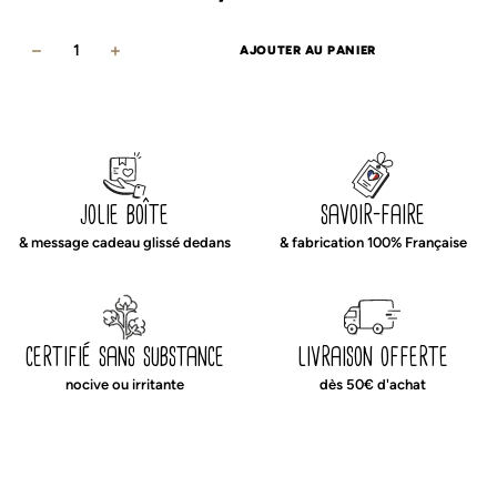
AJOUTER AU PANIER
quantité
de
Tapis
de
jeux
écru
jolie boîte
savoir-faire
& message cadeau glissé dedans
& fabrication 100% Française
certifié sans substance
livraison offerte
nocive ou irritante
dès 50€ d'achat