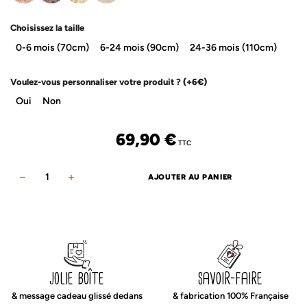
Choisissez la taille
0-6 mois (70cm)
6-24 mois (90cm)
24-36 mois (110cm)
Voulez-vous personnaliser votre produit ?
(+6€)
Oui
Non
69,90
€
TTC
AJOUTER AU PANIER
quantité
de
Gigoteuse
rayures
caramel
jolie boîte
savoir-faire
& message cadeau glissé dedans
& fabrication 100% Française