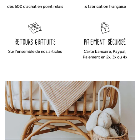
dès 50€ d’achat en point relais
& fabrication française
retours gratuits
paiement sécurisé
Sur l’ensemble de nos articles
Carte bancaire, Paypal,
Paiement en 2x, 3x ou 4x
tapis de motricité imperméable et made in france
imperméable uni
Découvrez le dans sa version
, pour vous
parfait lorsque
accompagner vous et votre bébé au quotidien : il sera
bébé régurgite
et bien plus encore lorsqu’il grandit pour être le
support de nombreuses activités salissantes mais drôlement
amusantes
: un coup d’éponge et tout redevient propre !
il suffit de le retourner pour
Une fois les activités terminées,
retrouver son coton imprimé tout doux
pour des instants câlin
ou lecture.
notre tapis de jeux bébé est déhoussable et
Très pratique,
lavable en machine
. Les plaques de mousse à l’intérieur sont
également recouvertes d’une alèse imperméable et peuvent aussi
occasionnellement passer en machine lors d’un gros accident.