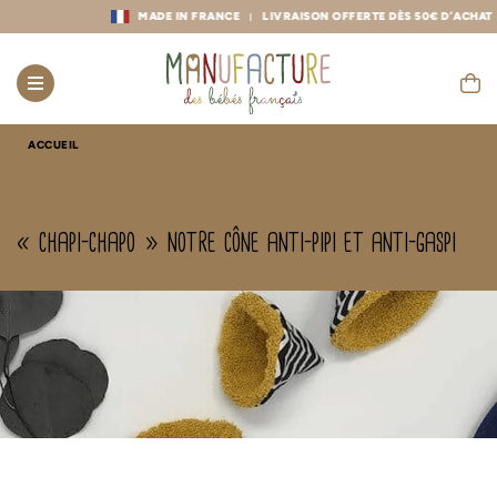
MADE IN FRANCE
LIVRAISON OFFERTE DÈS 50€ D’ACHAT
ACCUEIL
6 JANVIER 2020
« chapi-chapo » notre cône anti-pipi et anti-gaspi