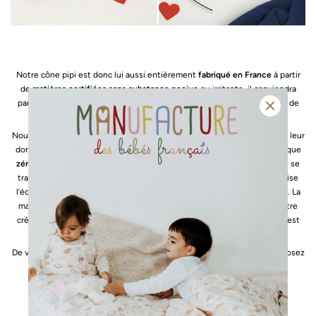
Notre cône pipi est donc lui aussi entièrement
fabriqué en France
à partir
de
matières certifiées
sans substance nocive
ou irritante, il conviendra
parfaitement à la peau sensible des nouveau-nés et sera respectueux de
notre environnement
Nous avons donc bien fait de conserver nos chutes, nous pouvons ainsi leur
donner une seconde vie en confectionnant nos
cônes à pipi.
Une pratique
zéro déchet
, comme on l’aime ! Avec l’upcycling : “rien ne se perd, tout se
transforme”. De plus, avec cette nouvelle forme de recyclage, on favorise
l’économie d’énergie dans la production de chacun des objets finalisés. La
matière première ne demande pas de consommation d’énergie pour être
créée, elle est prête à être transformée. Finalement, la valeur ajoutée est
importante, sans pour autant menacer nos ressources.
De votre côté, pour nous aider à revaloriser nos chutes, vous nous proposez
vos idées ?
Retrouver nos cônes pipi
ici