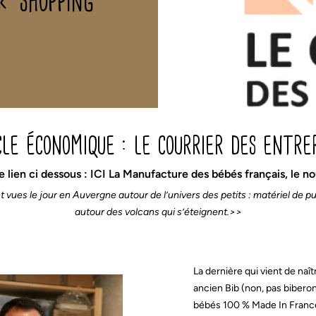
s
Chaussettes noël
été
Ciel de lit
Bavoir
Jouet d'éveil
couette
Ciel de lit cabane
Bavoir à manches
Jouet de bain
uchage
Cône pipi
Bavoir bandana
l
Couffin
Lange & Maxi-lange
Couverture
Lingettes lavables
Jeux
s noël
Lange & Maxi-lang
d
eveil et jeux
age
Linge de lit adulte
nger
Lingettes lavables
Doudou
Cartes étapes
e
cle économique : le courrier des entrer
n
Drap-housse
Doudou
dou
Drap-housse couffin
Jouet d'éveil
Tapis de jeux
ux
Nid d'ange
 le lien ci dessous : ICI La Manufacture des bébés français, l
Tapis de motricité
tricité
es le jour en Auvergne autour de l’univers des petits : matériel de pu
mode et accessoires
autour des volcans qui s’éteignent.>>
Bavoir bandana
Bonnet de naissance
Cache cou
Poncho de pluie
La dernière qui vient de naî
Protège carnet de santé
ancien Bib (non, pas bibero
Protège livret de famille
bébés 100 % Made In France