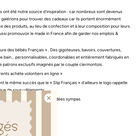
 ont été notre source d’inspiration : car nombreux sont devenus
galérions pour trouver des cadeaux car ils portent énormément
 des produits, au lieu de confection et à leur composition pour leurs
ssi promouvoir le made in France afin de garder nos emplois &
re des bébés Français » . Des gigoteuses, bavoirs, couvertures,
de bain… personnalisables, coordonables et entièrement fabriqués en
de patrons exclusifs imaginés par le couple clermontois.
rents achète volontiers en ligne »
t le même succès que le « Slip Français » d’ailleurs le logo rappelle
arque de sous-vêtements.
, il y a plein de clin d’œil et d’idées sympas.