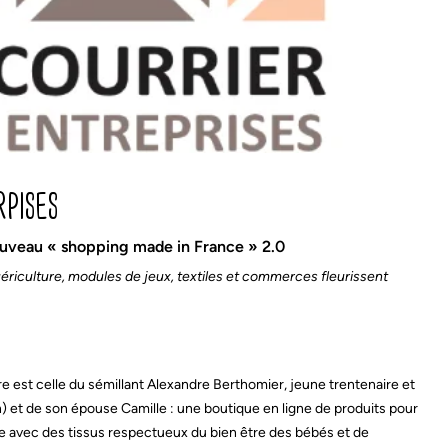
Poncho de pluie
s
Sac à dos crèche
Sac à langer
Sac banane
Sac à dos crèche
Tapis à langer nomade
Sac à langer
Trousse de toilette
Sac banane
Sac de couchage
e
le coin des parents
t
Linge de lit adulte
pises
Lingettes lavables
Tapis à langer nomade
Plaid famille
Tapis de jeux
Rideau
Tapis de motricité
e nouveau « shopping made in France » 2.0
Sac à langer
Tour de lit
Trousse de toilette
Trousse de toilette
ériculture, modules de jeux, textiles et commerces fleurissent
tre est celle du sémillant Alexandre Berthomier, jeune trentenaire et
n) et de son épouse Camille : une boutique en ligne de produits pour
 avec des tissus respectueux du bien être des bébés et de