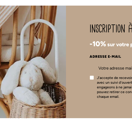
inscription
-10%
sur votre
ADRESSE E-MAIL
J'accepte de recevoir
avec un suivi d'ouver
engageons à ne jamai
pouvez retirer ce co
chaque email.