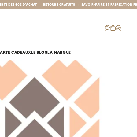
D’ACHAT
RETOURS GRATUITS
SAVOIR-FAIRE ET FABRICATION FRANÇAISE
ARTE CADEAUX
LE BLOG
LA MARQUE
les sacs
p
Sac à dos crèche
Plaid famille
Sac à langer
Poncho de bain
Sac banane
Poncho de pluie
Protège carnet de santé
la balade
Protège livret de famille
eul
r
Cache cou
à langer
Couverture
Lange & Maxi-lange
Range doudou
Nid d'ange
Rideau