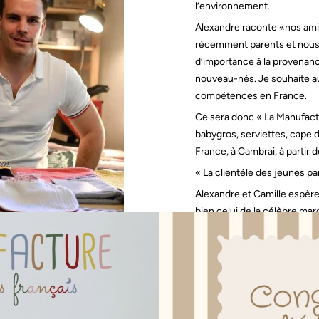
l’environnement.
Alexandre raconte «nos amis
récemment parents et nous 
d’importance à la provenance
nouveau-nés. Je souhaite au
compétences en France.
Ce sera donc « La Manufactu
babygros, serviettes, cape 
France, à Cambrai, à partir 
« La clientèle des jeunes pa
Alexandre et Camille espèren
bien celui de la célèbre m
Visitez leur boutique en ligne
ette manufacture. >>