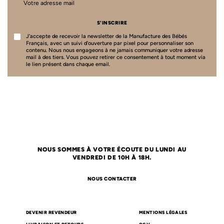
S'INSCRIRE
J'accepte de recevoir la newsletter de la Manufacture des Bébés
Français, avec un suivi d'ouverture par pixel pour personnaliser son
contenu. Nous nous engageons à ne jamais communiquer votre adresse
mail à des tiers. Vous pouvez retirer ce consentement à tout moment via
le lien présent dans chaque email.
NOUS SOMMES À VOTRE ÉCOUTE DU LUNDI AU
VENDREDI DE 10H À 18H.
NOUS CONTACTER
DEVENIR REVENDEUR
MENTIONS LÉGALES