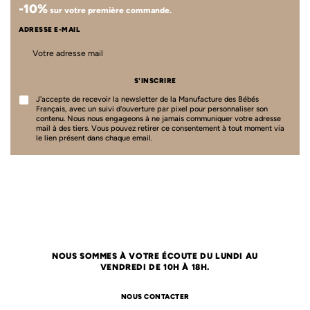
-10%
sur votre première commande.
ADRESSE E-MAIL
S'INSCRIRE
J'accepte de recevoir la newsletter de la Manufacture des Bébés
Français, avec un suivi d'ouverture par pixel pour personnaliser son
contenu. Nous nous engageons à ne jamais communiquer votre adresse
mail à des tiers. Vous pouvez retirer ce consentement à tout moment via
le lien présent dans chaque email.
NOUS SOMMES À VOTRE ÉCOUTE DU LUNDI AU
VENDREDI DE 10H À 18H.
NOUS CONTACTER