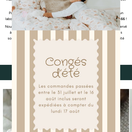
spécialisée dans le « matelas bébé » et toujours M
ade in France
.
Pour la totale
sécurité
de votre bébé, notre couffin a été certifié par un
laboratoire indépendant et
a été déclaré conforme à la norme NF EN 1466
!
Nous sommes aujourd’hui très fiers de l’engouement que vous avez réservé
à ce produit qui fait partie aujourd’hui de nos plus belles ventes. Nous
sommes fiers d’avoir pu vous proposer un produit d’une si grande qualité
toujours « fabriqué français » !
découvrez aussi