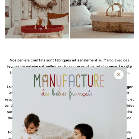
Nos paniers couffins sont fabriqués artisanalement
au Maroc avec des
feuilles de
palmier naturelles
, qui lui donne un style très bohème. Le côté
très « déco » de notre couffin permet de se marier à la perfection avec
l’univers des parents !
La housse du panier couffin
est composée de
double gaze de coton léger
et aérien
offrant à bébé un toucher doudou ; cette matière naturelle et
respirante évite également l’excès de chaleur et apporte une touche chic et
tendance. Fabriqué en France et confectionné à partir de matières certifiées
sans substance nocive ou irritante, l’habillage de notre couffin conviendra
parfaitement à la peau sensible des nouveau-nés et sera respectueux de
notre environnement.
Pour le
confort
de votre tout-petit, notre couffin est muni d’un véritable
matelas. Nous avons fait confiance pour celui-ci à la marque P’tit lit qui est