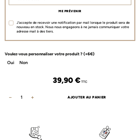
ME PRÉVENIR
J'accepte de recevoir une notification par mail lorsque le produit sera de
nouveau en stock. Nous nous engageons à ne jamais communiquer votre
adresse mail à des tiers.
Voulez-vous personnaliser votre produit ?
(+6€)
Oui
Non
39,90
€
TTC
AJOUTER AU PANIER
quantité
de
Cape
de
Bain
lilas