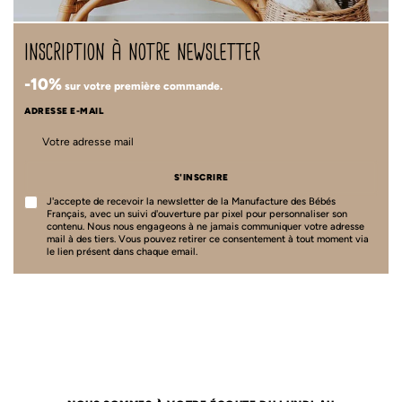
inscription à notre newsletter
-10%
sur votre première commande.
ADRESSE E-MAIL
S'INSCRIRE
J'accepte de recevoir la newsletter de la Manufacture des Bébés
Français, avec un suivi d'ouverture par pixel pour personnaliser son
contenu. Nous nous engageons à ne jamais communiquer votre adresse
mail à des tiers. Vous pouvez retirer ce consentement à tout moment via
le lien présent dans chaque email.