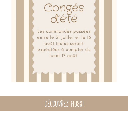
Dimensions
: hauteur : 2,50 m env., diamètre du cerceau : 60cm env.
RUPTURE
Lavage
Lavable en machine à 30°C
Repassage
Repassage à l'envers
Séchage
Ne pas utiliser le sèche-linge
Drap housse couffin
feuillage camel-vert
32,90
€
découvrez aussi