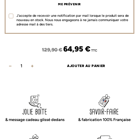
ME PRÉVENIR
J'accepte de recevoir une notification par mail lorsque le produit sera de
nouveau en stock. Nous nous engageons à ne jamais communiquer votre
adresse mail à des tiers.
Le
Le
64,95
€
129,90
€
TTC
prix
prix
initial
actuel
AJOUTER AU PANIER
quantité
était :
est :
de
129,90 €.
64,95 €.
Ciel
de
lit
feuillage
jolie boîte
savoir-faire
camel-
& message cadeau glissé dedans
& fabrication 100% Française
vert