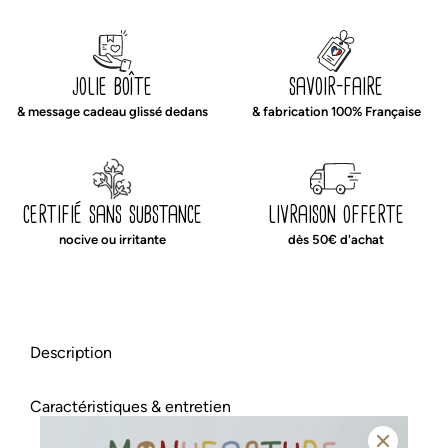
housse
couffin
blanc
jolie boîte
savoir-faire
& message cadeau glissé dedans
& fabrication 100% Française
certifié sans substance
livraison offerte
nocive ou irritante
dès 50€ d'achat
Description
Caractéristiques & entretien
notre drap housse pour matelas de couffin en double
gaze de coton léger et aérien