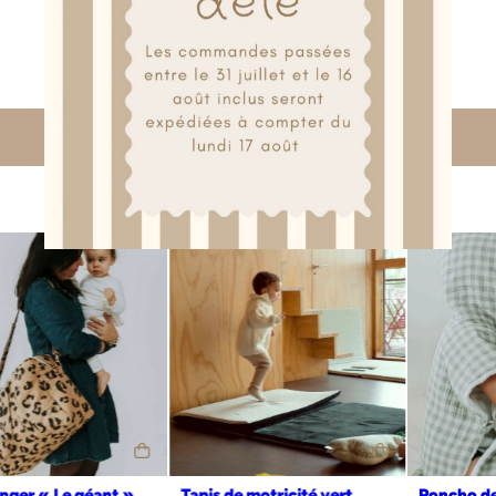
Couverture couleur lin
59,90
€
découvrez aussi
fabriqué en france et certifié oeko tex
Made in France
et confectionné à partir de matières garanties sans
substance nocive ou irritante, notre drap housse conviendra
parfaitement à la peau sensible des nouveau-nés et sera
respectueuse de notre environnement
L’équipe de la manufacture vous chouchoute et apporte un soin
particulier à vos colis : vos produits seront emballés avec le plus grand
soin dans une jolie boîte qui peut également servir de boîte cadeau
pour être sûr de faire plaisir.
imaginé et fabriqué en France
Produit
avec amour.
Sac à langer « Le géant »
Tapis de motricité vert