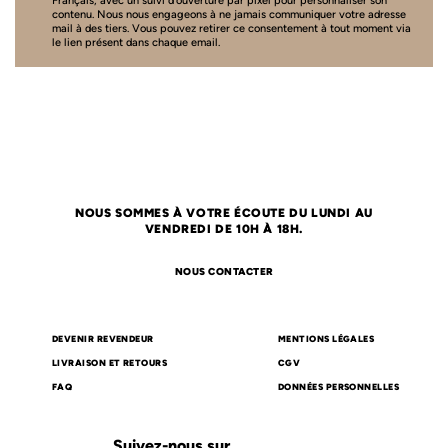
Français, avec un suivi d'ouverture par pixel pour personnaliser son
contenu. Nous nous engageons à ne jamais communiquer votre adresse
mail à des tiers. Vous pouvez retirer ce consentement à tout moment via
le lien présent dans chaque email.
NOUS SOMMES À VOTRE ÉCOUTE DU LUNDI AU
VENDREDI DE 10H À 18H.
NOUS CONTACTER
DEVENIR REVENDEUR
MENTIONS LÉGALES
LIVRAISON ET RETOURS
CGV
FAQ
DONNÉES PERSONNELLES
Suivez-nous sur