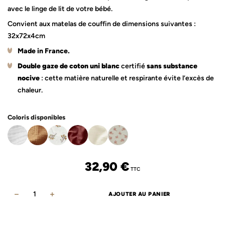
avec le linge de lit de votre bébé.
Convient aux matelas de couffin de dimensions suivantes :
32x72x4cm
Made in France
.
Double gaze de coton uni blanc
certifié
sans substance
nocive
: cette matière naturelle et respirante évite l’excès de
chaleur.
Coloris disponibles
32,90
€
TTC
AJOUTER AU PANIER
quantité
de
Drap