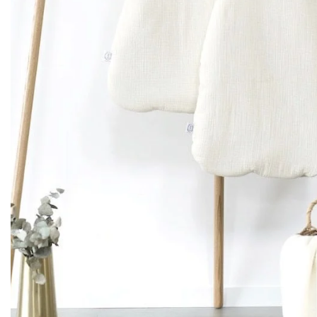
Couffin
Gigoteuse
Gigoteuse 
Couverture bébé
Housse de 
Sac de co
Poncho de pluie
Tour de lit
Déco et 
PRIX DOUX ♡
Chaussette
Coussin nu
Panier à la
Plaid famill
Range dou
Rideau
Tapis de je
Tapis de mo