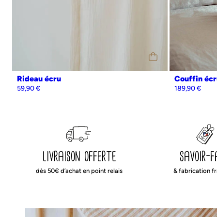
Rideau écru
Couffin écr
59,90
€
189,90
€
livraison offerte
savoir-f
dès 50€ d’achat en point relais
& fabrication f