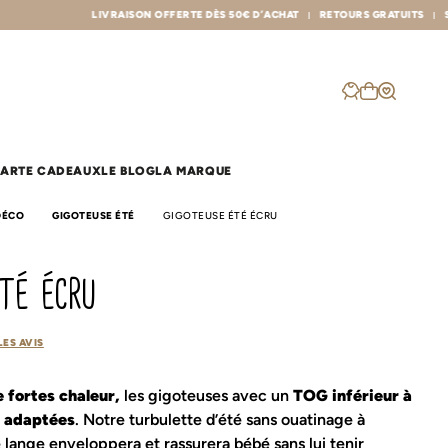
ON OFFERTE DÈS 50€ D’ACHAT
RETOURS GRATUITS
SAVOIR-FAIRE ET FABRIC
ARTE CADEAUX
LE BLOG
LA MARQUE
DÉCO
GIGOTEUSE ÉTÉ
GIGOTEUSE ÉTÉ ÉCRU
les sacs
p
été écru
Sac à dos crèche
Plaid famille
Sac à langer
Poncho de bain
Sac banane
Poncho de pluie
Protège carnet de santé
la balade
LES AVIS
Protège livret de famille
eul
r
Cache cou
e fortes chaleur,
les gigoteuses avec un
TOG inférieur à
à langer
Couverture
t adaptées
. Notre turbulette d’été sans ouatinage à
Lange & Maxi-lange
Range doudou
Nid d'ange
Rideau
e lange enveloppera et rassurera bébé sans lui tenir