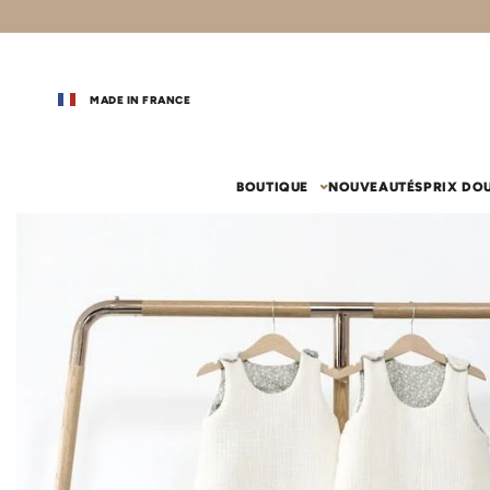
MADE IN FRANCE
BOUTIQUE
NOUVEAUTÉS
PRIX DO
vos coups de coeur
chambr
Gigoteuse
Couffin 
Couffin
Gigoteuse été
Drap-houss
Habillage c
Gigoteuse 24-36 mois (110 cm)
Nid d'ange
Le lit
Sac de couchage
Ciel de lit
Tapis de motricité
Ciel de lit
Drap-hous