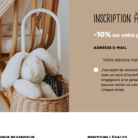
inscription
-10%
sur votre
ADRESSE E-MAIL
J'accepte de recevoir
avec un suivi d'ouver
engageons à ne jamai
pouvez retirer ce co
chaque email.
ENIR REVENDEUR
MENTIONS LÉGALES