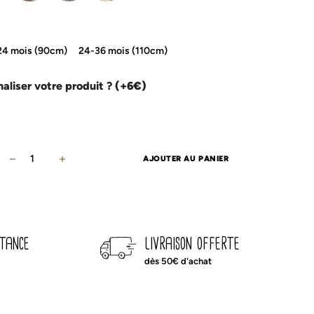
24 mois (90cm)
24-36 mois (110cm)
aliser votre produit ?
(+6€)
quantité
AJOUTER AU PANIER
de
Gigoteuse
été
écru
stance
livraison offerte
dès 50€ d'achat