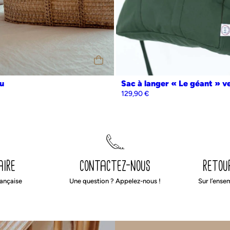
u
Sac à langer « Le géant » v
129,90
€
aire
contactez-nous
retou
rançaise
Une question ? Appelez-nous !
Sur l’ense