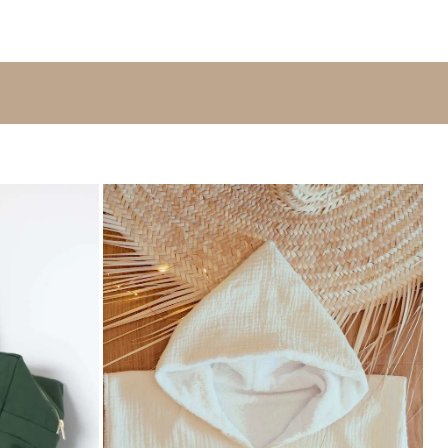
double gaze de coton léger
omposée de
et aérien offrant à
naturelle et respirante évite également l’excès de chaleur.
 motifs apporte une touche chic et tendance.
tir de matières garanties sans substance nocive ou irritante,
 sensible des nouveau-nés et sera respectueuse de notre
personnalisable avec le prénom de
igoteuse est également
otre choix.
te et apporte un soin particulier à vos colis : vos produits
dans une jolie boîte qui peut également servir de boîte cadeau
avec amour.