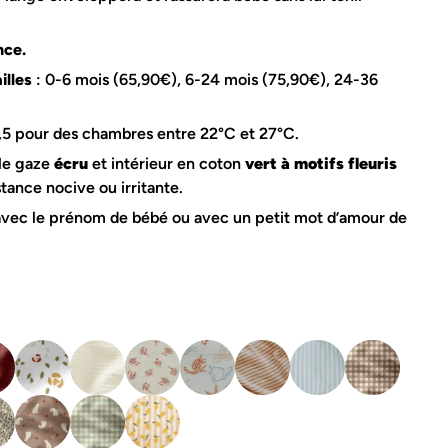
Poncho de pluie
s
Sac à dos crèche
Sac à langer
nce.
Sac banane
Sac à dos crèche
ailles
: 0-6 mois (65,90€), 6-24 mois (75,90€), 24-36
Tapis à langer nomade
Sac à langer
Trousse de toilette
Sac banane
Sac de couchage
e
le coin des parents
,5 pour des chambres entre 22°C et 27°C.
t
ble gaze
écru
et intérieur en coton
vert à motifs fleuris
Linge de lit adulte
stance nocive ou irritante.
Lingettes lavables
Tapis à langer nomade
Plaid famille
vec le prénom de bébé ou avec un petit mot d’amour de
Tapis de jeux
Rideau
Tapis de motricité
Sac à langer
Tour de lit
Trousse de toilette
Trousse de toilette