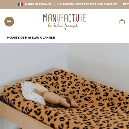
MADE IN FRANCE
LIVRAISON OFFERTE DÈS 50€ D’ACHAT
RETOURS
HOUSSE DE MATELAS À LANGER