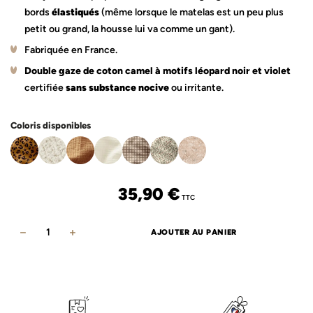
bords
élastiqués
(même lorsque le matelas est un peu plus
petit ou grand, la housse lui va comme un gant).
Fabriquée en France.
Double gaze de coton camel à motifs léopard noir et violet
certifiée
sans substance nocive
ou irritante.
Coloris disponibles
35,90
€
TTC
AJOUTER AU PANIER
quantité
de
Housse
de
matelas