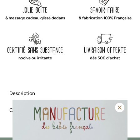
à
jolie boîte
savoir-faire
langer
& message cadeau glissé dedans
& fabrication 100% Française
léopard
certifié sans substance
livraison offerte
nocive ou irritante
dès 50€ d'achat
Description
Caractéristiques & entretien
notre housse à matelas à langer super pratique en
double gaze de coton
fiche technique
notre housse en double
Habillez le matelas à langer de bébé avec
gaze de coton toute douce
. Notre housse super pratique s’enfile