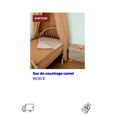
RUPTURE
notre parure de lit est réversible et made in france
réversible
Notre parure de lit est également
et permet de changer
double gaze de coton léger
de style selon son envie. Composé de
et aérien
, elle offrira à votre bambin un toucher doudou ; cette
matière naturelle et respirante évite également l’excès de chaleur.
Made in France
matières certifiées
et confectionnée à partir de
sans substance nocive
ou irritante, elle conviendra parfaitement à
Sac de couchage camel
la peau sensible des enfants et sera respectueuse de notre
99,90
€
environnement
L’équipe de la manufacture vous chouchoute et apporte un soin
particulier à vos colis : vos produits seront emballés avec le plus grand
soin dans une jolie boîte qui peut également servir de boîte cadeau
pour être sûr de faire plaisir.
Produit imaginé et fabriqué en France avec amour.
Liberté, égalité, fabriqué français.