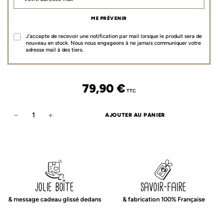
ME PRÉVENIR
J'accepte de recevoir une notification par mail lorsque le produit sera de
nouveau en stock. Nous nous engageons à ne jamais communiquer votre
adresse mail à des tiers.
79,90
€
TTC
AJOUTER AU PANIER
quantité
de
Parure
de
lit
à
jolie boîte
savoir-faire
rayures
& message cadeau glissé dedans
& fabrication 100% Française
vert
de