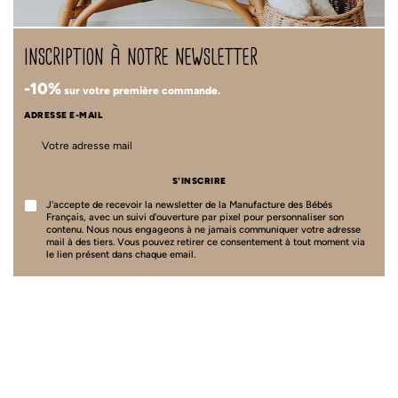
inscription à notre newsletter
-10%
sur votre première commande.
ADRESSE E-MAIL
S'INSCRIRE
J'accepte de recevoir la newsletter de la Manufacture des Bébés
Français, avec un suivi d'ouverture par pixel pour personnaliser son
contenu. Nous nous engageons à ne jamais communiquer votre adresse
mail à des tiers. Vous pouvez retirer ce consentement à tout moment via
le lien présent dans chaque email.