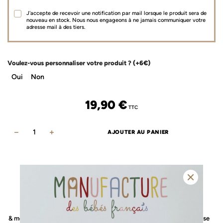
J'accepte de recevoir une notification par mail lorsque le produit sera de
nouveau en stock. Nous nous engageons à ne jamais communiquer votre
adresse mail à des tiers.
Voulez-vous personnaliser votre produit ?
(+6€)
Oui
Non
19,90
€
TTC
AJOUTER AU PANIER
quantité
de
Protège
livret
de
famille
jolie boîte
savoir-faire
blanc
& message cadeau glissé dedans
& fabrication 100% Française
fleuri