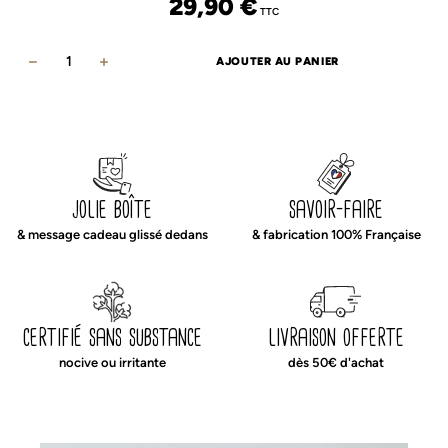
29,90
€
TTC
AJOUTER AU PANIER
quantité
de
Range
doudou
dinosaures
jolie boîte
savoir-faire
& message cadeau glissé dedans
& fabrication 100% Française
certifié sans substance
livraison offerte
nocive ou irritante
dès 50€ d'achat