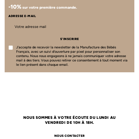
-10%
sur votre première commande.
ADRESSE E-MAIL
S'INSCRIRE
J'accepte de recevoir la newsletter de la Manufacture des Bébés
Français, avec un suivi d'ouverture par pixel pour personnaliser son
contenu. Nous nous engageons à ne jamais communiquer votre adresse
mail à des tiers. Vous pouvez retirer ce consentement à tout moment via
le lien présent dans chaque email.
NOUS SOMMES À VOTRE ÉCOUTE DU LUNDI AU
VENDREDI DE 10H À 18H.
NOUS CONTACTER