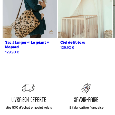
ou avec un petit mot d’amour de votre choix.
Notre range doudou peut être également vendu non personnalisé.
L’équipe de la manufacture vous chouchoute et apporte un soin
particulier à vos colis : vos produits seront emballés avec le plus grand
soin dans une jolie boîte qui peut également servir de boîte cadeau
pour être sûr de faire plaisir.
Produit imaginé et fabriqué en France avec amour.
Liberté, égalité, fabriqué français.
Sac à langer « Le géant »
Ciel de lit écru
léopard
129,90
€
129,90
€
livraison offerte
savoir-faire
dès 50€ d’achat en point relais
& fabrication française