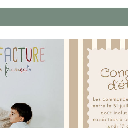
e maternelle !
n avec lui
: affaires de rechanges,
rties à nouer ensemble selon la stature
nocive
r.