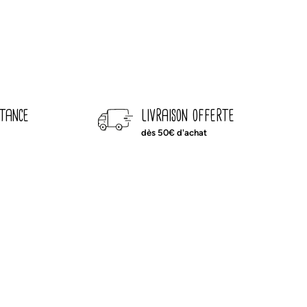
dos
crèche
sherpa
écru
stance
livraison offerte
dès 50€ d'achat