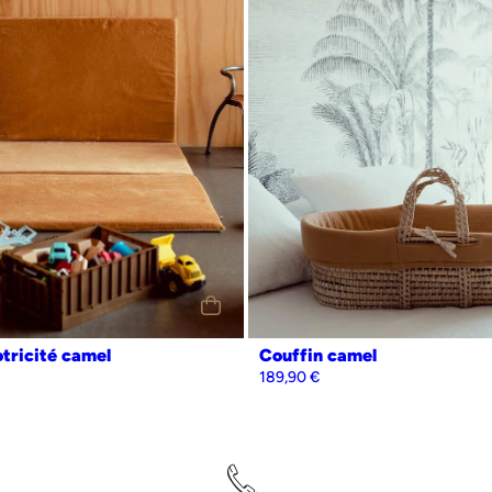
tricité camel
Couffin camel
189,90
€