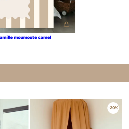
Personnalisation
Oui
Non
 sac à dos anti-gaspi !
famille moumoute camel
isqu’il est réalisé grâce à nos chutes de tissus : notre moyen
ment vers une industrie textile plus respectueuse de notre
c’est de ne pas jeter, mais de recycler pour ne plus gaspiller.
te et apporte un soin particulier à vos colis : vos produits
dans une jolie boîte qui peut également servir de boîte cadeau
avec amour.
-20%