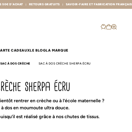
S GRATUITS
SAVOIR-FAIRE ET FABRICATION FRANÇAISE
ARTE CADEAUX
LE BLOG
LA MARQUE
SAC À DOS CRÈCHE
SAC À DOS CRÈCHE SHERPA ÉCRU
les sacs
p
crèche sherpa écru
Sac à dos crèche
Plaid famille
Sac à langer
Poncho de bain
Sac banane
Poncho de pluie
Protège carnet de santé
la balade
ientôt rentrer en crèche ou à l’école maternelle ?
Protège livret de famille
 à dos en moumoute ultra douce.
eul
r
Cache cou
uisqu’il est réalisé grâce à nos chutes de tissus.
à langer
Couverture
Lange & Maxi-lange
Range doudou
Nid d'ange
Rideau