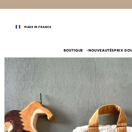
MADE IN FRANCE
BOUTIQUE
NOUVEAUTÉS
PRIX DO
vos coups de coeur
chambr
Gigoteuse
Couffin 
Couffin
Gigoteuse été
Drap-houss
Habillage c
Gigoteuse 24-36 mois (110 cm)
Nid d'ange
Le lit
Sac de couchage
Ciel de lit
Tapis de motricité
Ciel de lit
Drap-hous