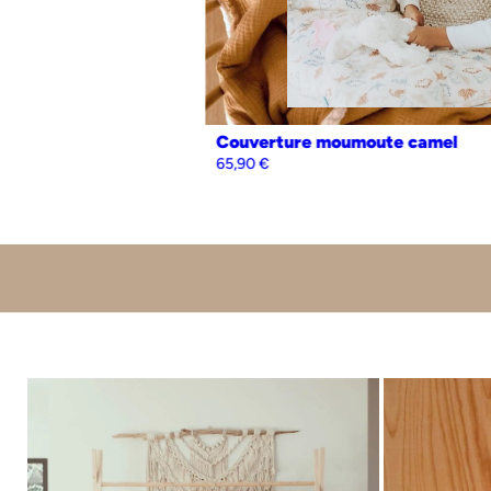
Personnalisation
Oui
Non
Couverture moumoute camel
65,90
€