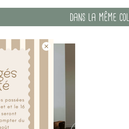
dans la même collection
Sherpa haute qualité polyester
100% coton
Lavable en machine à 30°C
Repassage à l'envers
Ne pas utiliser le sèche-linge