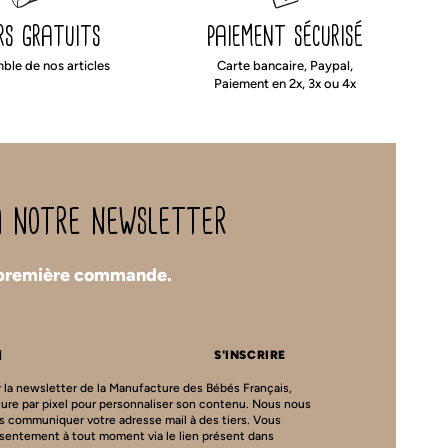
rs gratuits
paiement sécurisé
mble de nos articles
Carte bancaire, Paypal,
Paiement en 2x, 3x ou 4x
 à notre newsletter
 première commande.
S'INSCRIRE
 la newsletter de la Manufacture des Bébés Français,
ture par pixel pour personnaliser son contenu. Nous nous
s communiquer votre adresse mail à des tiers. Vous
nsentement à tout moment via le lien présent dans