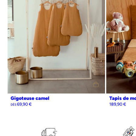
0-6 mois (70cm)
6-24 mois (90cm)
24-36 mois (110cm)
Personnalisation
Oui
Non
Gigoteuse camel
Tapis de mo
69,90
€
189,90
€
DÈS