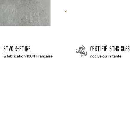
savoir-faire
certifié sans sub
& fabrication 100% Française
nocive ou irritante
 crèche ou l’école