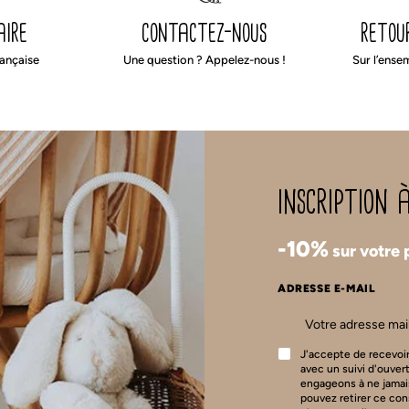
aire
contactez-nous
retou
rançaise
Une question ? Appelez-nous !
Sur l’ense
inscription
-10%
sur votre
ADRESSE E-MAIL
J'accepte de recevoir
avec un suivi d'ouver
engageons à ne jamai
pouvez retirer ce co