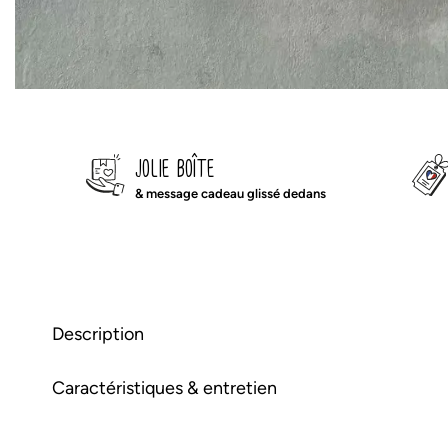
jolie boîte
& message cadeau glissé dedans
Description
Caractéristiques & entretien
notre sac à dos est idéal pour la