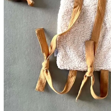
Couffin
Gigoteuse
Gigoteuse 
Couverture bébé
Housse de 
Sac de co
Poncho de pluie
Tour de lit
Déco et 
PRIX DOUX ♡
Chaussette
Coussin nu
Panier à la
Plaid famill
Range dou
Rideau
Tapis de je
Tapis de mo