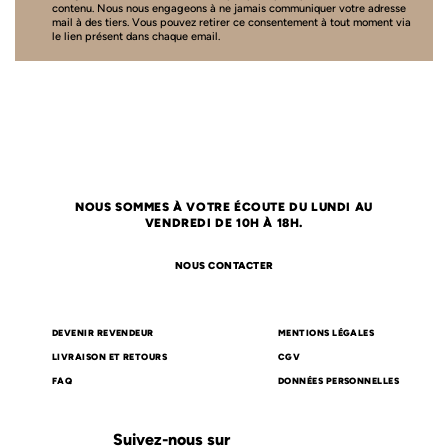
contenu. Nous nous engageons à ne jamais communiquer votre adresse
mail à des tiers. Vous pouvez retirer ce consentement à tout moment via
le lien présent dans chaque email.
NOUS SOMMES À VOTRE ÉCOUTE DU LUNDI AU
VENDREDI DE 10H À 18H.
NOUS CONTACTER
DEVENIR REVENDEUR
MENTIONS LÉGALES
LIVRAISON ET RETOURS
CGV
FAQ
DONNÉES PERSONNELLES
Suivez-nous sur