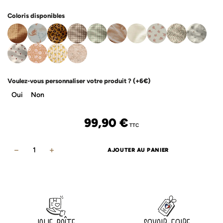
Coloris disponibles
Voulez-vous personnaliser votre produit ?
(+6€)
Oui
Non
99,90
€
TTC
AJOUTER AU PANIER
quantité
de
Sac
de
couchage
coccinelles