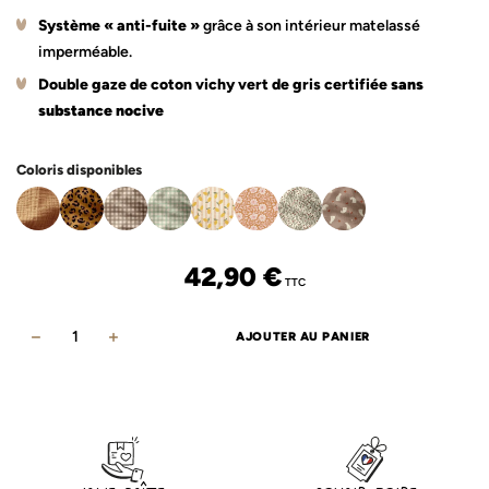
Système « anti-fuite »
grâce à son intérieur matelassé
imperméable.
Double gaze de coton vichy vert de gris certifiée
sans
substance nocive
Coloris disponibles
42,90
€
TTC
AJOUTER AU PANIER
quantité
de
Tapis
à
langer
vichy