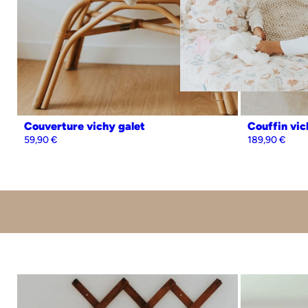
Personnalisation
Oui
Non
Couverture vichy galet
Couffin vic
59,90
€
189,90
€