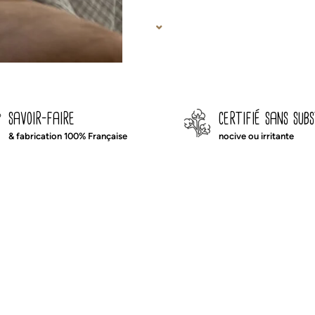
savoir-faire
certifié sans sub
& fabrication 100% Française
nocive ou irritante
 moments de