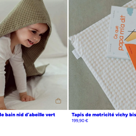
onnalisation
Oui
Non
e bain nid d’abeille vert
Tapis de motricité vichy bi
199,90
€