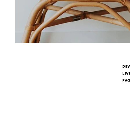
DEV
LIV
FA
NOUS SOMMES À VOTRE ÉCOUTE DU
LUNDI AU VENDREDI DE 10H À 18H.
NOUS CONTACTER