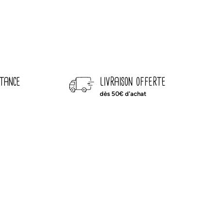
Plaid
famille
Vichy
galet
stance
livraison offerte
dès 50€ d'achat