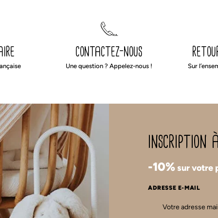
aire
contactez-nous
retou
rançaise
Une question ? Appelez-nous !
Sur l’ense
inscription
-10%
sur votre
ADRESSE E-MAIL