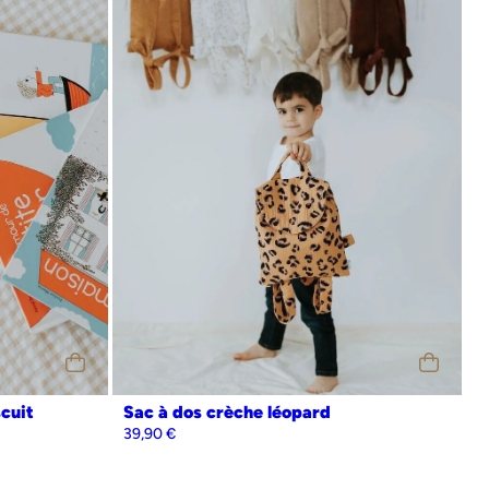
Personnalisation
Oui
Non
scuit
Sac à dos crèche léopard
39,90
€