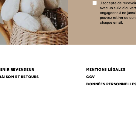
J'accepte de recevoir
avec un suivi d'ouver
engageons à ne jamai
pouvez retirer ce co
chaque email.
ENIR REVENDEUR
MENTIONS LÉGALES
RAISON ET RETOURS
CGV
Q
DONNÉES PERSONNELLE