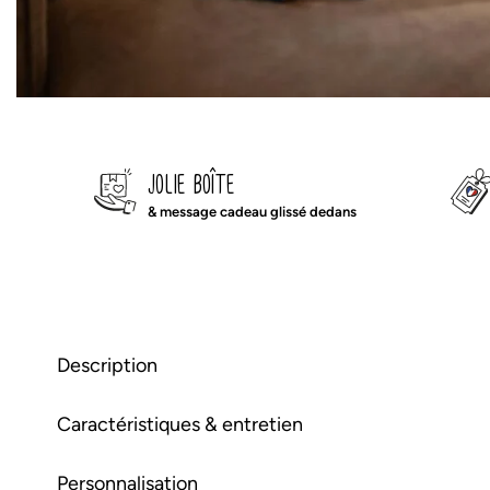
jolie boîte
& message cadeau glissé dedans
Description
Caractéristiques & entretien
notre plaid xxl pour profiter de
Personnalisation