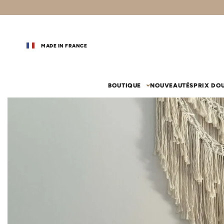
MADE IN FRANCE
BOUTIQUE
NOUVEAUTÉS
PRIX DO
vos coups de coeur
chambr
Gigoteuse
Couffin 
Couffin
Gigoteuse été
Drap-houss
Habillage c
Gigoteuse 24-36 mois (110 cm)
Nid d'ange
Le lit
Sac de couchage
Ciel de lit
Tapis de motricité
Ciel de lit
Drap-hous