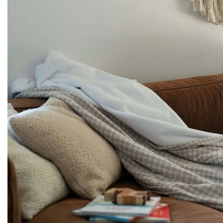
Couffin
Gigoteuse
Gigoteuse 
Couverture bébé
Housse de 
Sac de co
Poncho de pluie
Tour de lit
Déco et 
PRIX DOUX ♡
Chaussette
Coussin nu
Panier à la
Plaid famill
Range dou
Rideau
Tapis de je
Tapis de mo