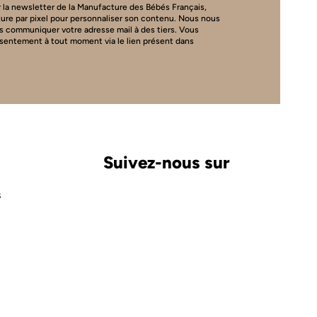
 la newsletter de la Manufacture des Bébés Français,
ture par pixel pour personnaliser son contenu. Nous nous
s communiquer votre adresse mail à des tiers. Vous
nsentement à tout moment via le lien présent dans
Suivez-nous sur
S
Carte cadeau