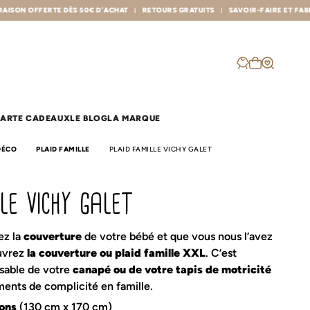
 D’ACHAT
RETOURS GRATUITS
SAVOIR-FAIRE ET FABRICATION FRANÇAISE
ARTE CADEAUX
LE BLOG
LA MARQUE
DÉCO
PLAID FAMILLE
PLAID FAMILLE VICHY GALET
les sacs
p
lle vichy galet
Sac à dos crèche
Plaid famille
Sac à langer
Poncho de bain
Sac banane
Poncho de pluie
Protège carnet de santé
la balade
ez la
couverture
de votre bébé et que vous nous l’avez
Protège livret de famille
uvrez
la couverture ou plaid famille XXL
. C’est
eul
r
Cache cou
nsable de votre
canapé ou de votre tapis de motricité
à langer
Couverture
ents de complicité en famille.
Lange & Maxi-lange
Range doudou
Nid d'ange
Rideau
ons
(130 cm x 170 cm)