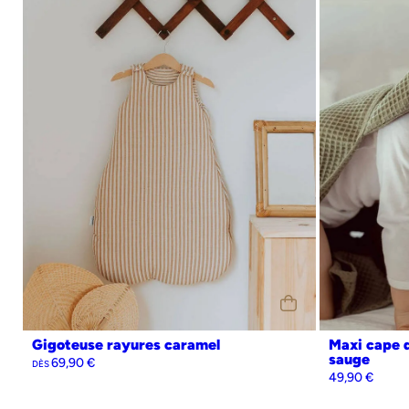
0-6 mois (70cm)
6-24 mois (90cm)
24-36 mois (110cm)
Personnalisation
Oui
Non
Pers
Gigoteuse rayures caramel
Maxi cape d
sauge
69,90
€
DÈS
49,90
€